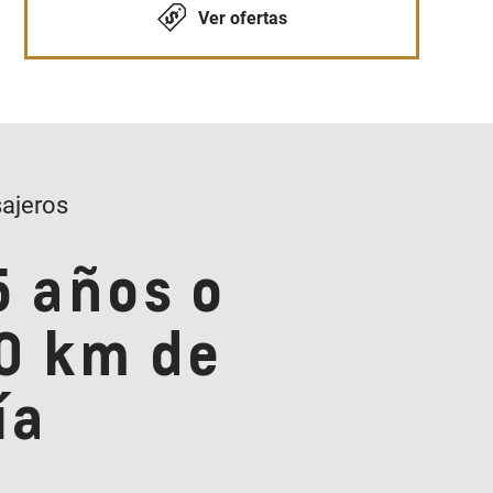
Ver ofertas
ajeros
5 años o
0 km de
ía